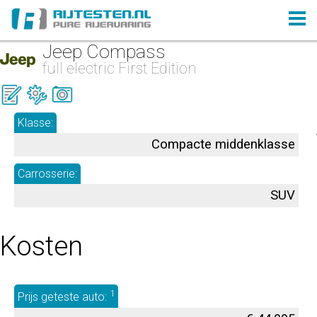
Jeep Compass
full electric First Edition
Klasse:
Compacte middenklasse
Carrosserie:
SUV
Kosten
1
Prijs geteste auto: