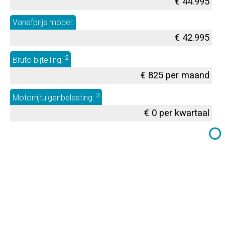
€ 44.995
Vanafprijs model:
€ 42.995
2
Bruto bijtelling:
€ 825 per maand
3
Motorrijtuigenbelasting:
€ 0 per kwartaal