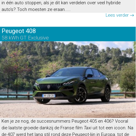
in één auto stoppen, als je dit kan verdelen over veel hybride
auto's? Toch moesten ze eraan.....
Lees verder →
Peugeot 408
58 kWh GT Exclusive
Ken je ze nog, de succesnummers Peugeot 405 en 406? Vooral
die laatste groeide dankzij de Franse film
Taxi
uit tot een icoon. Na
de 407 werd het lang stil rond deze Peugeot-lijn in Europa, tot de