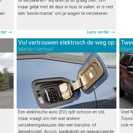
m
te verzekeren? Wij laten je dit graag zien. Om
maar gelijk met de deur in huis te vallen: er is niet
 en
één ‘beste manier’ om je wagen te verzekeren.
rder →
Lees verder →
Binnenkort op Rijtesten.nl
Vol vertrouwen elektrisch de weg op: zo vind
Twee
Deze testen komen eraan
Martijn Verhoef
Marti
1. Opel Rocks-e
Een elektrische auto (EV) rijdt schoon en stil,
Veel N
2. Abarth 600
maar vraagt om net wat andere
Toyot
3. Renault 4
verzekeringskeuzes dan een benzine- of
ook mi
4. Alpine A290
dieselmodel. Accu’s, laadkabels en geavanceerde