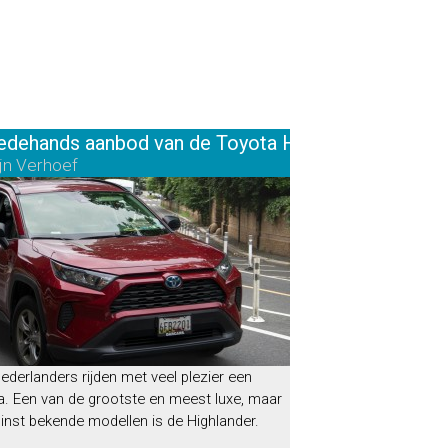
 je de juiste verzekering
dehands aanbod van de Toyota Highlander
jn Verhoef
ederlanders rijden met veel plezier een
a. Een van de grootste en meest luxe, maar
nst bekende modellen is de Highlander.