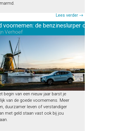
 omarmd.
Lees verder →
 voornemen: de benzineslurper de deur uit
jn Verhoef
t begin van een nieuw jaar barst je
rlijk van de goede voornemens. Meer
n, duurzamer leven of verstandiger
 met geld staan vast ook bij jou
aan.