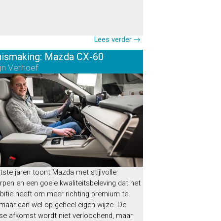
Lees verder →
ismaking: Mazda CX-60
jn Verhoef
tste jaren toont Mazda met stijlvolle
pen en een goeie kwaliteitsbeleving dat het
bitie heeft om meer richting premium te
maar dan wel op geheel eigen wijze. De
se afkomst wordt niet verloochend, maar