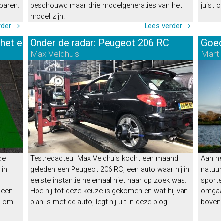
sparen.
beschouwd maar drie modelgeneraties van het
juist
model zijn.
rder →
Lees verder →
het elektrisch rijden
Onder de radar: Peugeot 206 RC
Goed
Max Veldhuis
Marti
de
Testredacteur Max Veldhuis kocht een maand
Aan he
 in
geleden een Peugeot 206 RC, een auto waar hij in
natuu
eerste instantie helemaal niet naar op zoek was.
sporte
 een
Hoe hij tot deze keuze is gekomen en wat hij van
omgaan
r om
plan is met de auto, legt hij uit in deze blog.
boven