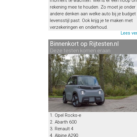
moment te wachten. Wel is er een hoop o
rekening mee te houden. Zo moet je onder
andere denken aan welke auto bij je budget
levensstijl past. Ook krijg je te maken met
verzekeringen en onderhoud.
Lees ve
sten.nl
Meest aangevraagd
aan
Verzoeken door de lezers
1. Honda HR-V
2. Suzuki Vitara
3. Honda CR-V
4. Suzuki S-Cross