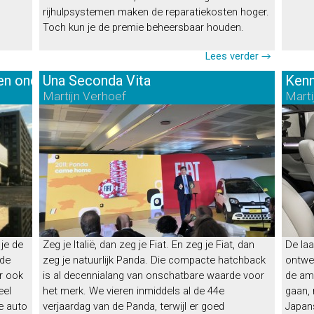
rijhulpsystemen maken de reparatiekosten hoger.
Toch kun je de premie beheersbaar houden.
zelf →
Lees verder →
- en onderhoudskosten
Una Seconda Vita
Kenn
Martijn Verhoef
Marti
je de
Zeg je Italië, dan zeg je Fiat. En zeg je Fiat, dan
De laa
 de
zeg je natuurlijk Panda. Die compacte hatchback
ontwer
r ook
is al decennialang van onschatbare waarde voor
de am
eel
het merk. We vieren inmiddels al de 44e
gaan, 
e auto
verjaardag van de Panda, terwijl er goed
Japan