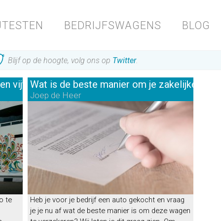
JTESTEN
BEDRIJFSWAGENS
BLOG
Blijf op de hoogte, volg ons op
Twitter
.
Op dit moment staan er 1481 testen in
ons testarchief.
nen vijf stappen de weg op
Wat is de beste manier om je zakelijke auto
Joep de Heer
Like ons op
Facebook
voor een blik achter de schermen.
Op Rijtesten.nl vindt u testen van 72 automerken.
ies 14 jaar geleden testten we de
Lexus RX
o te
Heb je voor je bedrijf een auto gekocht en vraag
je je nu af wat de beste manier is om deze wagen