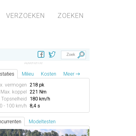
VERZOEKEN
ZOEKEN
staties
Milieu
Kosten
Meer →
x. vermogen
218 pk
Max. koppel
221 Nm
Topsnelheid
180 km/h
0 - 100 km/h
8,4 s
currenten
Modeltesten