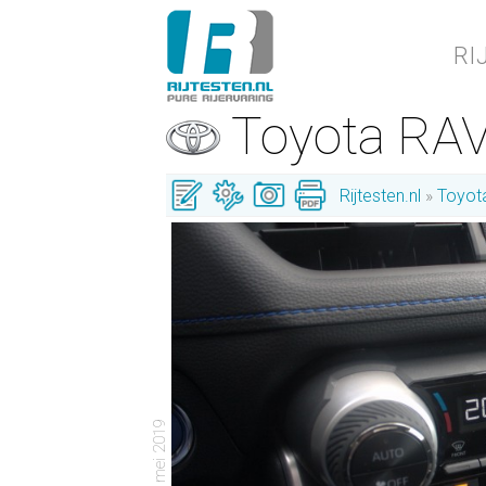
RI
Toyota RA
Rijtesten.nl
Toyot
- 30 mei 2019