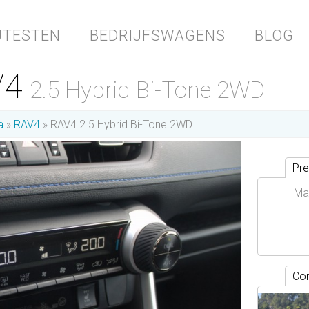
JTESTEN
BEDRIJFSWAGENS
BLOG
V4
2.5 Hybrid Bi-Tone 2WD
a
RAV4
RAV4 2.5 Hybrid Bi-Tone 2WD
Pre
Ma
Con