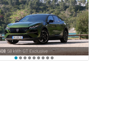
408
58 kWh GT Exclusive