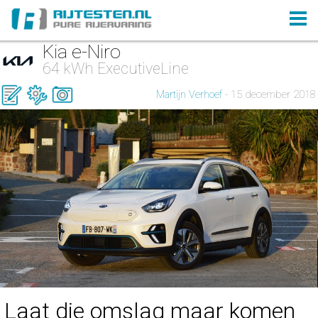
Kia e-Niro
64 kWh ExecutiveLine
Martijn Verhoef
- 15 december 2018
Laat die omslag maar komen