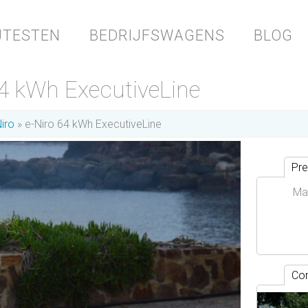
JTESTEN
BEDRIJFSWAGENS
BLOG
4 kWh ExecutiveLine
iro
e-Niro 64 kWh ExecutiveLine
Pre
Ma
Con