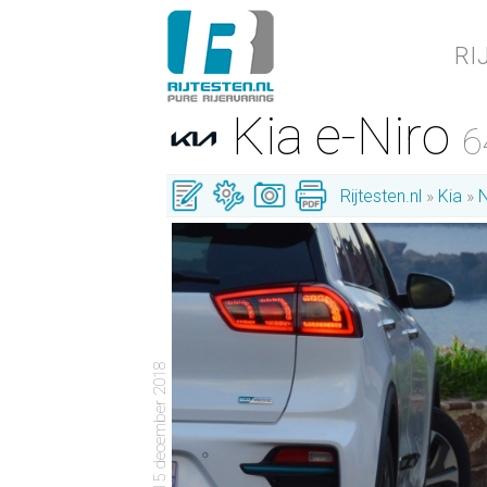
RI
Kia e-Niro
6
Rijtesten.nl
Kia
N
- 15 december 2018