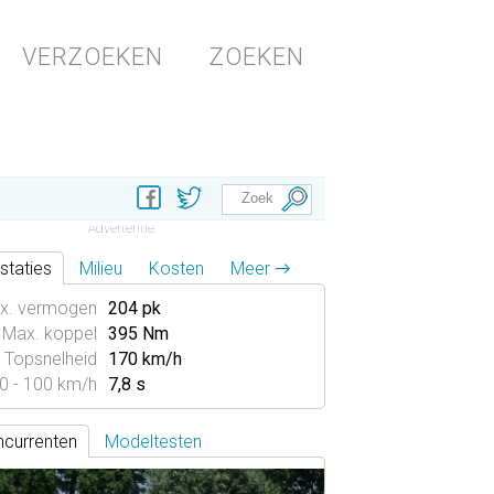
VERZOEKEN
ZOEKEN
staties
Milieu
Kosten
Meer →
x. vermogen
204 pk
Max. koppel
395 Nm
Topsnelheid
170 km/h
0 - 100 km/h
7,8 s
currenten
Modeltesten