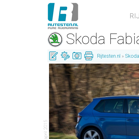
RI
Skoda Fab
Rijtesten.nl
Skod
- 19 april 2015