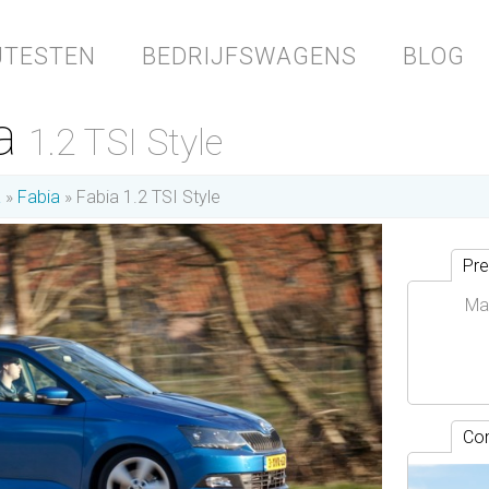
JTESTEN
BEDRIJFSWAGENS
BLOG
ia
1.2 TSI Style
a
Fabia
Fabia 1.2 TSI Style
Pre
Ma
Con