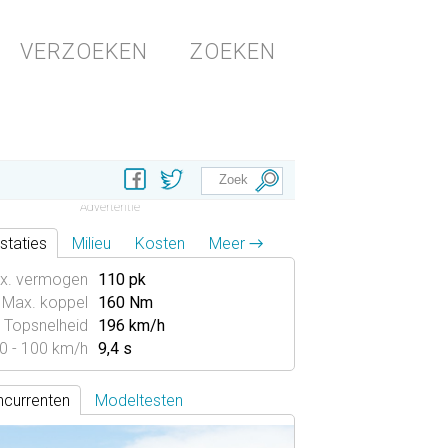
VERZOEKEN
ZOEKEN
staties
Milieu
Kosten
Meer →
x. vermogen
110 pk
Max. koppel
160 Nm
Topsnelheid
196 km/h
0 - 100 km/h
9,4 s
currenten
Modeltesten