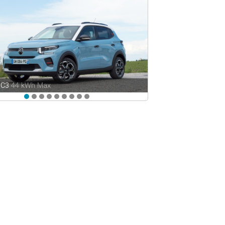
ë-C3
44 kWh Max