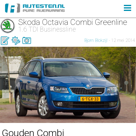
Skoda Octavia Combi Greenline
1.6 TDI Businessline
Bjorn Blokzijl
- 12 mei 2014
Gouden Combi