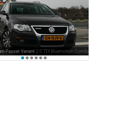
en Passat Variant
2.0 TDI Bluemotion Comfortline