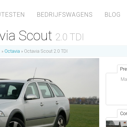
JTESTEN
BEDRIJFSWAGENS
BLOG
via Scout
2.0 TDI
a
Octavia
Octavia Scout 2.0 TDI
Pre
Ma
Con