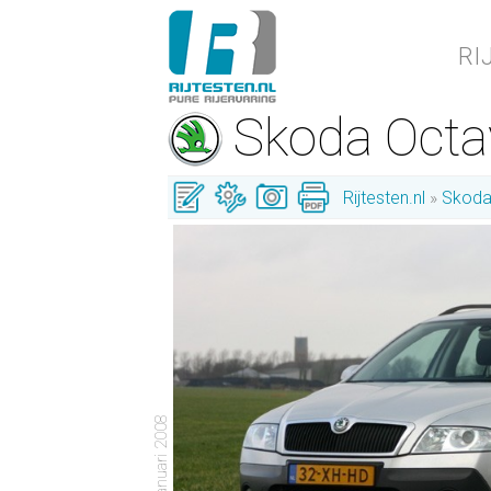
RI
Skoda Octa
Rijtesten.nl
Skod
- 14 januari 2008