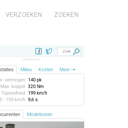
VERZOEKEN
ZOEKEN
staties
Milieu
Kosten
Meer →
x. vermogen
140 pk
Max. koppel
320 Nm
Topsnelheid
199 km/h
0 - 100 km/h
9,6 s
currenten
Modeltesten