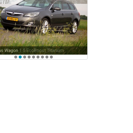
cus Wagon
1.5 EcoBoost Titanium