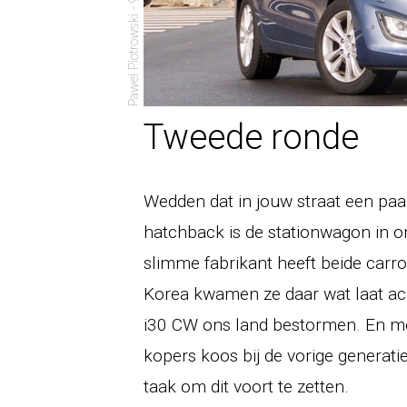
Pawel Piotrowski - 9 november 2012
Tweede ronde
Wedden dat in jouw straat een pa
hatchback is de stationwagon in o
slimme fabrikant heeft beide carros
Korea kwamen ze daar wat laat ac
i30 CW ons land bestormen. En me
kopers koos bij de vorige generati
taak om dit voort te zetten.