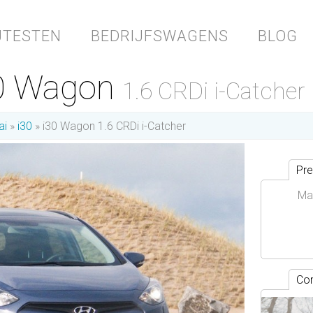
JTESTEN
BEDRIJFSWAGENS
BLOG
30 Wagon
1.6 CRDi i-Catcher
ai
i30
i30 Wagon 1.6 CRDi i-Catcher
Pre
Ma
Con