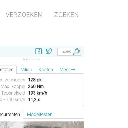
VERZOEKEN
ZOEKEN
staties
Milieu
Kosten
Meer →
x. vermogen
128 pk
Max. koppel
260 Nm
Topsnelheid
193 km/h
0 - 100 km/h
11,2 s
currenten
Modeltesten