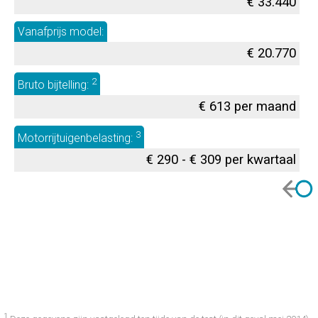
€ 33.440
Vanafprijs model:
€ 20.770
2
Bruto bijtelling:
€ 613 per maand
3
Motorrijtuigenbelasting:
€ 290 - € 309 per kwartaal
1