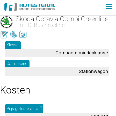
Skoda Octavia Combi Greenline
1.6 TDI Businessline
Klasse:
Compacte middenklasse
Carrosserie:
Stationwagon
Kosten
1
Prijs geteste auto: