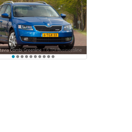
tavia Combi Greenline
1.6 TDI Businessline