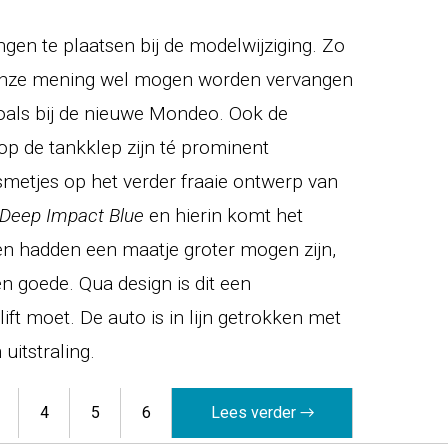
ngen te plaatsen bij de modelwijziging. Zo
 onze mening wel mogen worden vervangen
oals bij de nieuwe Mondeo. Ook de
op de tankklep zijn té prominent
smetjes op het verder fraaie ontwerp van
Deep Impact Blue
en hierin komt het
en hadden een maatje groter mogen zijn,
 goede. Qua design is dit een
ft moet. De auto is in lijn getrokken met
uitstraling.
4
5
6
Lees verder →