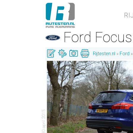
RI
Ford Focu
Rijtesten.nl
Ford
- 30 april 2015