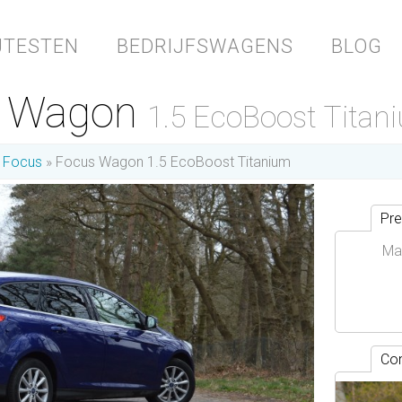
JTESTEN
BEDRIJFSWAGENS
BLOG
s Wagon
1.5 EcoBoost Titan
Focus
Focus Wagon 1.5 EcoBoost Titanium
Pre
Ma
Con