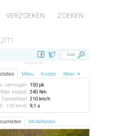
VERZOEKEN
ZOEKEN
ium
staties
Milieu
Kosten
Meer →
x. vermogen
150 pk
Max. koppel
240 Nm
Topsnelheid
210 km/h
0 - 100 km/h
9,1 s
currenten
Modeltesten