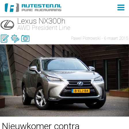
Lexus NX300h
AWD President Line
Pawel Piotrowski - 6 maart 2015
Nieuwkomer contra