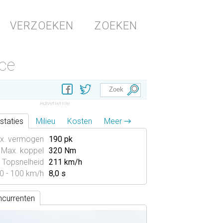
VERZOEKEN
ZOEKEN
nce
staties
Milieu
Kosten
Meer →
x. vermogen
190 pk
Max. koppel
320 Nm
Topsnelheid
211 km/h
0 - 100 km/h
8,0 s
currenten