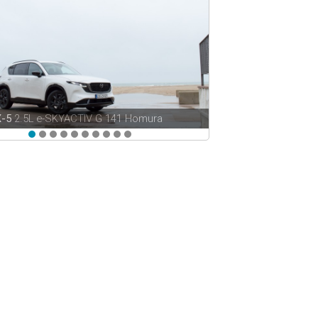
X-5
2.5L e-SKYACTIV G 141 Homura