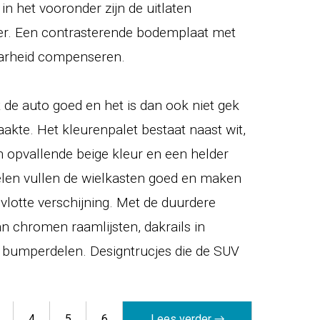
in het vooronder zijn de uitlaten
r. Een contrasterende bodemplaat met
aarheid compenseren.
de auto goed en het is dan ook niet gek
aakte. Het kleurenpalet bestaat naast wit,
en opvallende beige kleur en een helder
elen vullen de wielkasten goed en maken
lotte verschijning. Met de duurdere
an chromen raamlijsten, dakrails in
bumperdelen. Designtrucjes die de SUV
4
5
6
Lees verder →