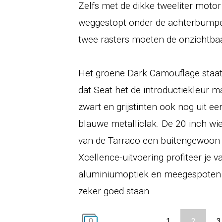
Zelfs met de dikke tweeliter motor 
weggestopt onder de achterbumpe
twee rasters moeten de onzichtb
Het groene Dark Camouflage staat 
dat Seat het de introductiekleur m
zwart en grijstinten ook nog uit e
blauwe metalliclak. De 20 inch wi
van de Tarraco een buitengewoon v
Xcellence-uitvoering profiteer je v
aluminiumoptiek en meegespoten 
zeker goed staan.
0
1
2
3