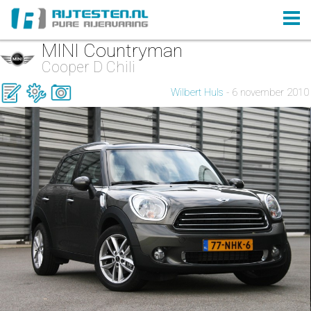
MINI Countryman
Cooper D Chili
Wilbert Huls
- 6 november 2010