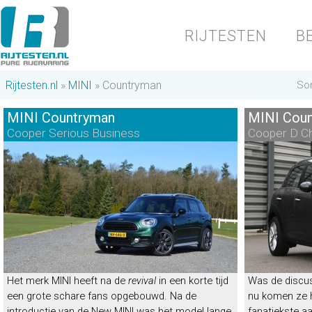
RIJTESTEN
B
Rijtesten.nl
MINI
Countryman
Sor
MINI Countryman
MINI Cou
Cooper Serious Business
Cooper D Chi
MINI Countryman
“Discussievoer”
Energielabel
F
|
22%
bijtelling
Het merk MINI heeft na de
revival
in een korte tijd
Was de discus
een grote schare fans opgebouwd. Na de
nu komen ze h
introductie van de New MINI was het model lange
fanatiekste a