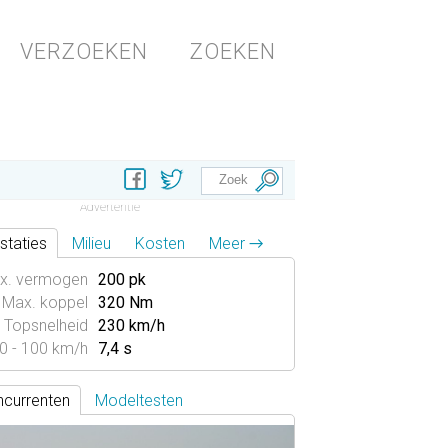
VERZOEKEN
ZOEKEN
staties
Milieu
Kosten
Meer →
x. vermogen
200 pk
Max. koppel
320 Nm
Topsnelheid
230 km/h
0 - 100 km/h
7,4 s
currenten
Modeltesten