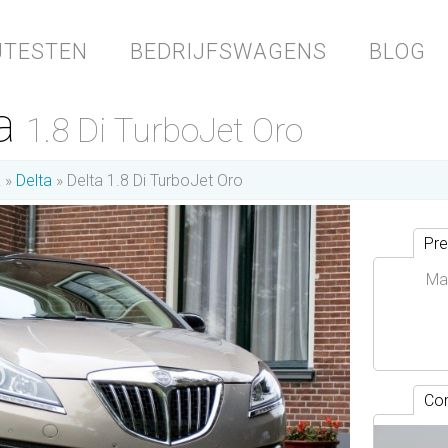
JTESTEN
BEDRIJFSWAGENS
BLOG
ta
1.8 Di TurboJet Oro
a
Delta
Delta 1.8 Di TurboJet Oro
Pre
Ma
Con