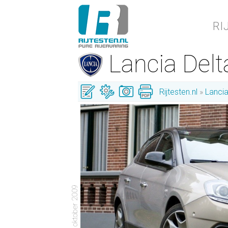
RI
Lancia Del
Rijtesten.nl
Lanci