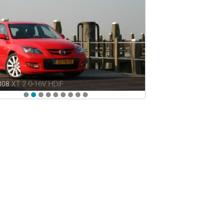
308
XT 2.0-16V HDiF