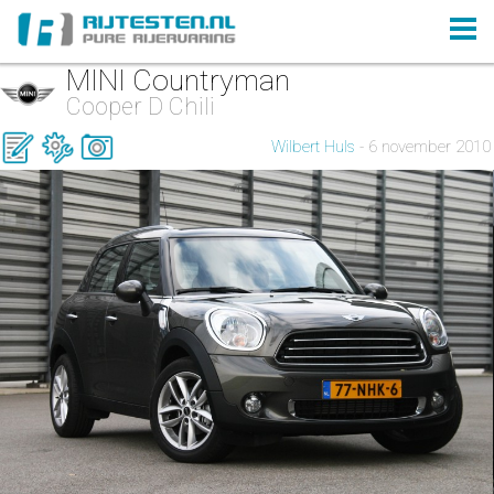
MINI Countryman
Cooper D Chili
Wilbert Huls
- 6 november 2010