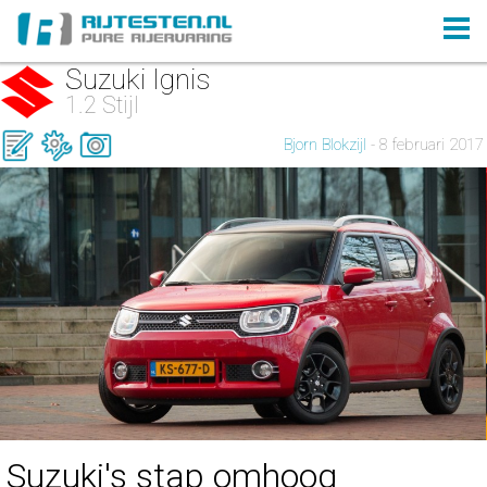
Suzuki Ignis
1.2 Stijl
Bjorn Blokzijl
- 8 februari 2017
Suzuki's stap omhoog