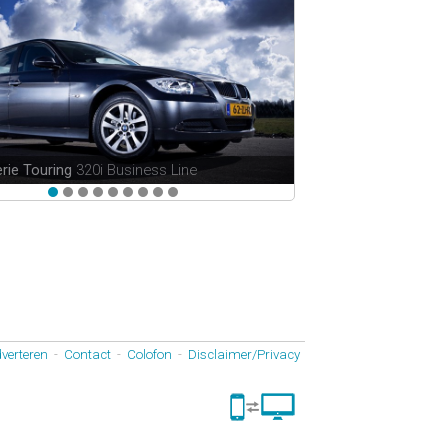
en Passat Variant
2.0 TDI Highline
verteren
-
Contact
-
Colofon
-
Disclaimer/Privacy