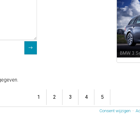
Volkswag
 gegeven.
1
2
3
4
5
Consent wijzigen
-
Ad