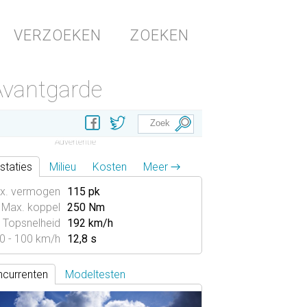
VERZOEKEN
ZOEKEN
Avantgarde
staties
Milieu
Kosten
Meer →
x. vermogen
115 pk
Max. koppel
250 Nm
Topsnelheid
192 km/h
0 - 100 km/h
12,8 s
currenten
Modeltesten