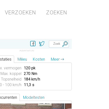
VERZOEKEN
ZOEKEN
staties
Milieu
Kosten
Meer →
x. vermogen
120 pk
Max. koppel
270 Nm
Topsnelheid
184 km/h
0 - 100 km/h
11,3 s
currenten
Modeltesten