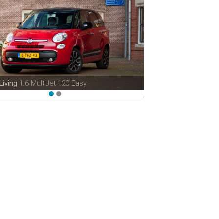
 Living
1.6 MultiJet 120 Easy