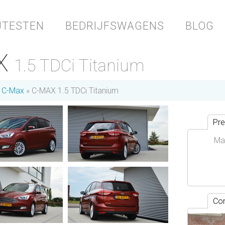
JTESTEN
BEDRIJFSWAGENS
BLOG
AX
1.5 TDCi Titanium
C-Max
C-MAX 1.5 TDCi Titanium
Pre
Ma
Con