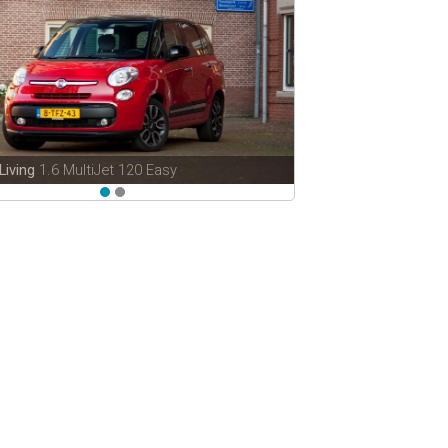
 Living
1.6 MultiJet 120 Easy