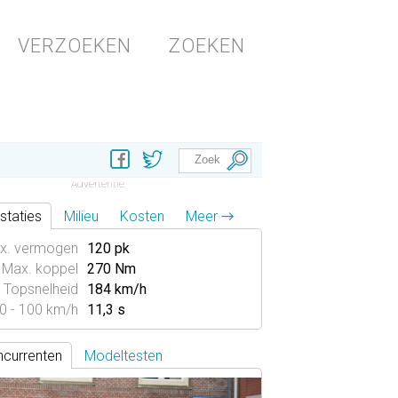
VERZOEKEN
ZOEKEN
staties
Milieu
Kosten
Meer →
x. vermogen
120 pk
Max. koppel
270 Nm
Topsnelheid
184 km/h
0 - 100 km/h
11,3 s
currenten
Modeltesten