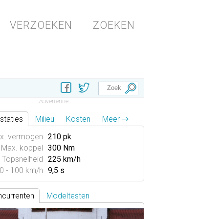
VERZOEKEN
ZOEKEN
staties
Milieu
Kosten
Meer →
x. vermogen
210 pk
Max. koppel
300 Nm
Topsnelheid
225 km/h
0 - 100 km/h
9,5 s
currenten
Modeltesten