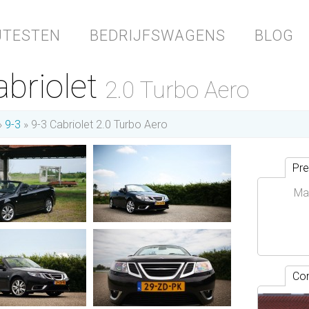
JTESTEN
BEDRIJFSWAGENS
BLOG
abriolet
2.0 Turbo Aero
9-3
9-3 Cabriolet 2.0 Turbo Aero
Pre
Ma
Con