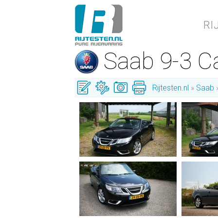
RI
Saab 9-3 C
Rijtesten.nl
Saab