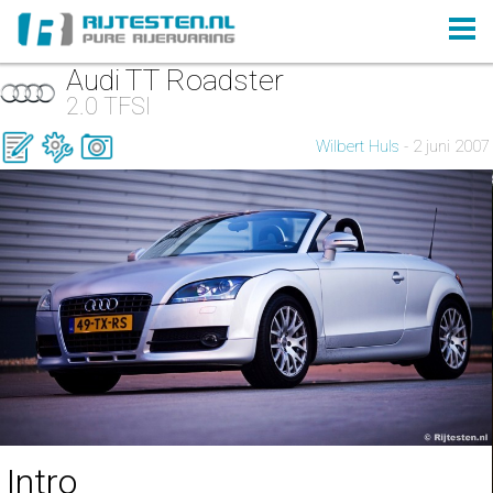
Audi TT Roadster
2.0 TFSI
Wilbert Huls
- 2 juni 2007
Intro