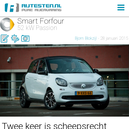
Smart Forfour
52 kW Passion
Bjorn Blokzijl
- 28 januari 2015
Twee keer is scheepsrecht