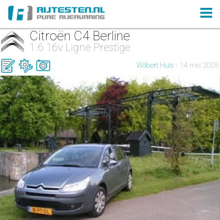
Citroën C4 Berline
1.6 16v Ligne Prestige
Wilbert Huls
- 14 mei 2005