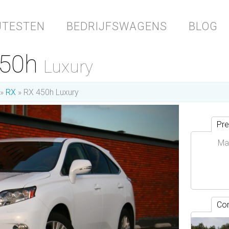
JTESTEN
BEDRIJFSWAGENS
BLOG
450h
Luxury
RX
RX 450h Luxury
Pre
Ma
Con