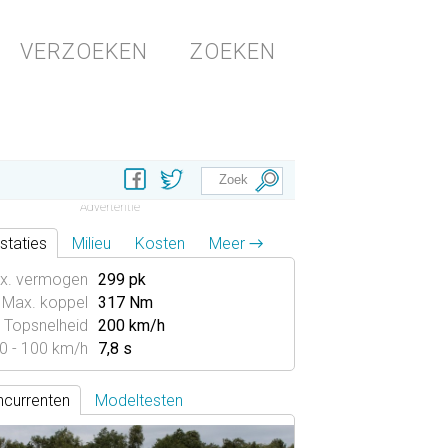
VERZOEKEN
ZOEKEN
staties
Milieu
Kosten
Meer →
x. vermogen
299 pk
Max. koppel
317 Nm
Topsnelheid
200 km/h
0 - 100 km/h
7,8 s
currenten
Modeltesten