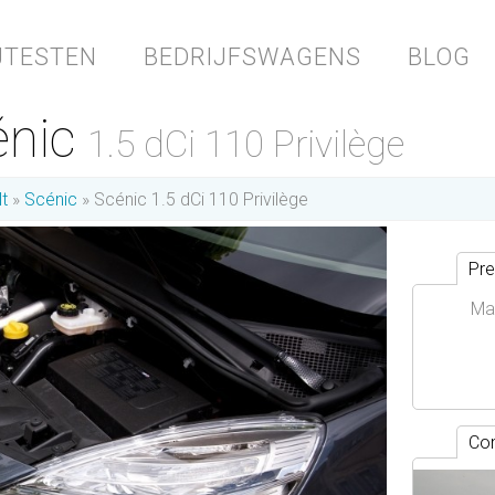
JTESTEN
BEDRIJFSWAGENS
BLOG
énic
1.5 dCi 110 Privilège
t
Scénic
Scénic 1.5 dCi 110 Privilège
Pre
Ma
Con