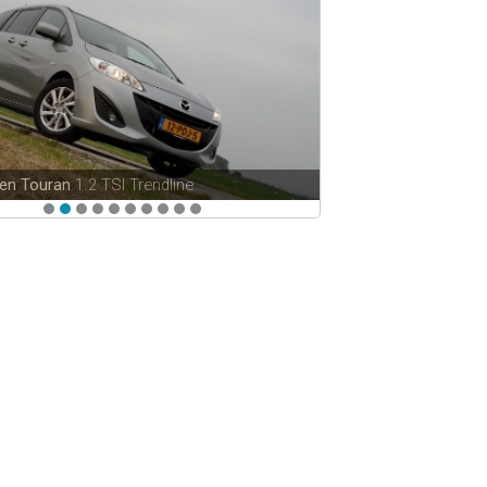
en Touran
1.2 TSI Trendline