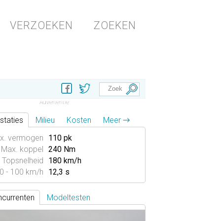
VERZOEKEN
ZOEKEN
staties
Milieu
Kosten
Meer →
x. vermogen
110 pk
Max. koppel
240 Nm
Topsnelheid
180 km/h
0 - 100 km/h
12,3 s
currenten
Modeltesten