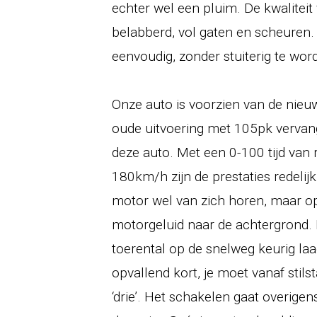
echter wel een pluim. De kwaliteit
belabberd, vol gaten en scheuren. 
eenvoudig, zonder stuiterig te word
Onze auto is voorzien van de nieu
oude uitvoering met 105pk vervang
deze auto. Met een 0-100 tijd van
180km/h zijn de prestaties redelij
motor wel van zich horen, maar op
motorgeluid naar de achtergrond. D
toerental op de snelweg keurig laag
opvallend kort, je moet vanaf stil
‘drie’. Het schakelen gaat overigen