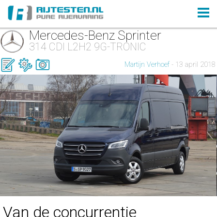
Mercedes-Benz Sprinter
314 CDI L2H2 9G-TRONIC
Martijn Verhoef
- 13 april 2018
Van de concurrentie