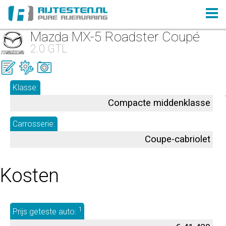
Mazda MX-5 Roadster Coupé
2.0 GTL
Klasse:
Compacte middenklasse
Carrosserie:
Coupe-cabriolet
Kosten
1
Prijs geteste auto: