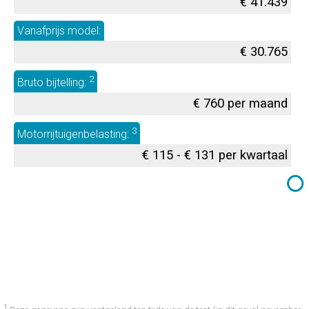
€ 41.439
Vanafprijs model:
€ 30.765
2
Bruto bijtelling:
€ 760 per maand
3
Motorrijtuigenbelasting:
€ 115 - € 131 per kwartaal
1