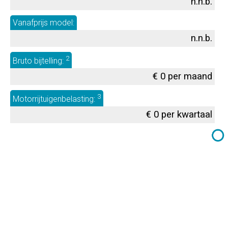
n.n.b.
Vanafprijs model:
n.n.b.
2
Bruto bijtelling:
€ 0 per maand
3
Motorrijtuigenbelasting:
€ 0 per kwartaal