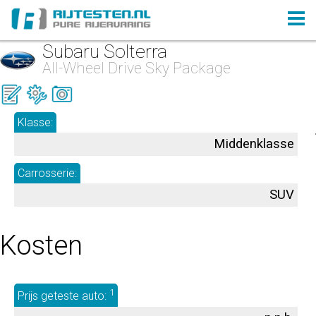
Subaru Solterra
All-Wheel Drive Sky Package
Klasse:
Middenklasse
Carrosserie:
SUV
Kosten
1
Prijs geteste auto: