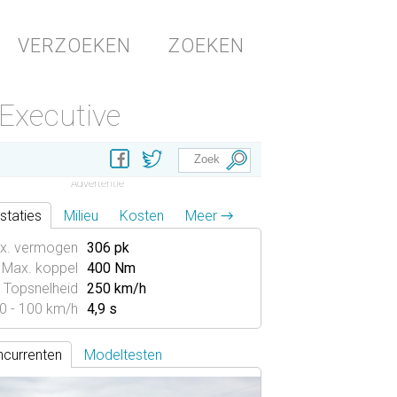
VERZOEKEN
ZOEKEN
 Executive
staties
Milieu
Kosten
Meer →
x. vermogen
306 pk
Max. koppel
400 Nm
Topsnelheid
250 km/h
0 - 100 km/h
4,9 s
currenten
Modeltesten