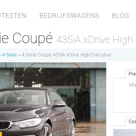
JTESTEN
BEDRIJFSWAGENS
BLOG
ie Coupé
435iA xDrive High
4 Serie
4 Serie Coupé 435iA xDrive High Executive
Pre
Ma
Con