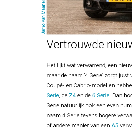
Jarno van Maanen
Vertrouwde nie
Het lijkt wat verwarrend, een ni
maar de naam '4 Serie' zorgt juist 
Coupé- en Cabrio-modellen hebbe
Serie
, de
Z4
en de
6 Serie
. Dan ho
Serie natuurlijk ook een even nu
naam 4 Serie tevens hogere verwa
of andere manier van een
A5
verwa