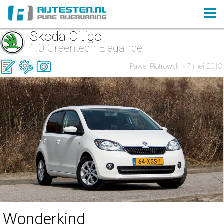
Skoda Citigo
1.0 Greentech Elegance
Pawel Piotrowski - 7 mei 2013
Wonderkind