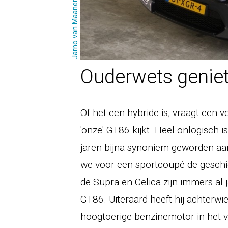
Jarno van Maanen
Ouderwets genie
Of het een hybride is, vraagt een vo
'onze' GT86 kijkt. Heel onlogisch is
jaren bijna synoniem geworden aan 
we voor een sportcoupé de geschi
de Supra en Celica zijn immers al j
GT86. Uiteraard heeft hij achterwiel
hoogtoerige benzinemotor in het voo