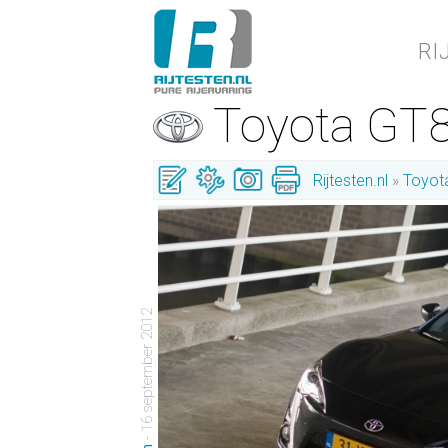
RI
Toyota GT
Rijtesten.nl
Toyot
- 16 september 2012