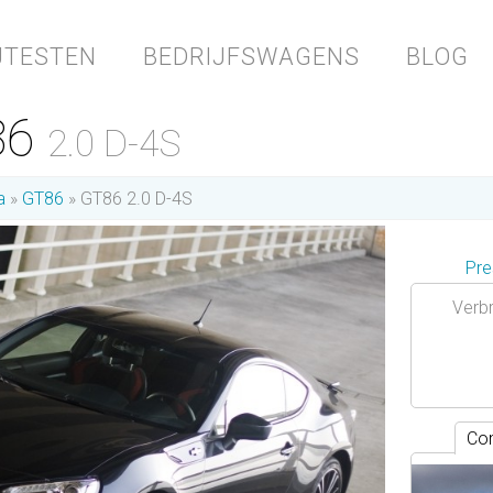
JTESTEN
BEDRIJFSWAGENS
BLOG
86
2.0 D-4S
a
GT86
GT86 2.0 D-4S
Pre
Verbr
Con