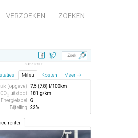
VERZOEKEN
ZOEKEN
staties
Milieu
Kosten
Meer →
uik (opgave)
7,5 (7.8) l/100km
CO
-uitstoot
181 g/km
2
Energielabel
G
Bijtelling
22%
currenten