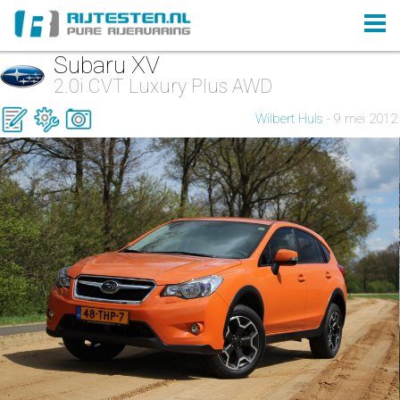
Subaru XV
2.0i CVT Luxury Plus AWD
Wilbert Huls
- 9 mei 2012