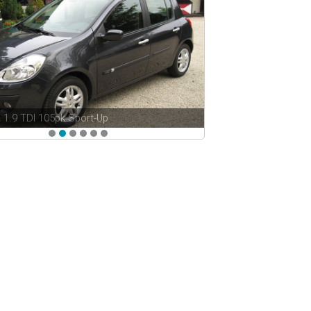
a
1.9 TDI 105pk Sport-Up