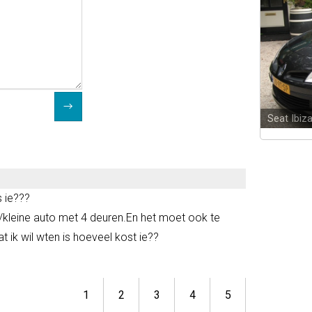
Seat Ibiz
 ie???
/kleine auto met 4 deuren.En het moet ook te
t ik wil wten is hoeveel kost ie??
1
2
3
4
5