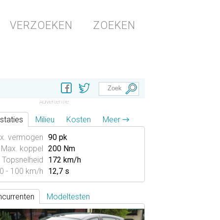
VERZOEKEN
ZOEKEN
staties
Milieu
Kosten
Meer →
x. vermogen
90 pk
Max. koppel
200 Nm
Topsnelheid
172 km/h
0 - 100 km/h
12,7 s
currenten
Modeltesten