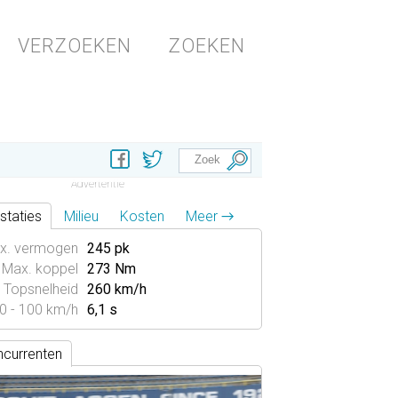
VERZOEKEN
ZOEKEN
staties
Milieu
Kosten
Meer →
x. vermogen
245 pk
Max. koppel
273 Nm
Topsnelheid
260 km/h
0 - 100 km/h
6,1 s
currenten