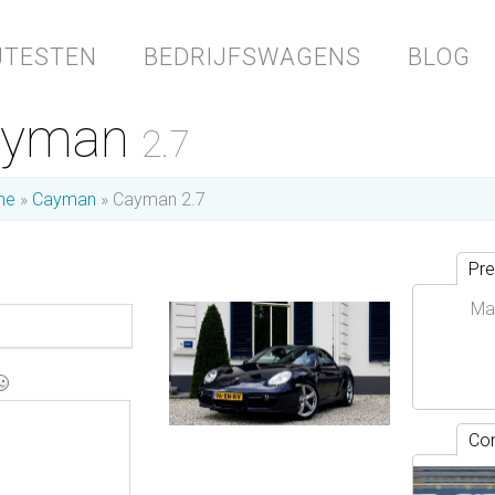
JTESTEN
BEDRIJFSWAGENS
BLOG
ayman
2.7
he
Cayman
Cayman 2.7
Pre
Ma
Con