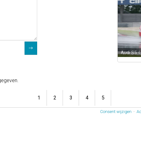
Audi S5
4
 gegeven.
1
2
3
4
5
Consent wijzigen
-
Ad