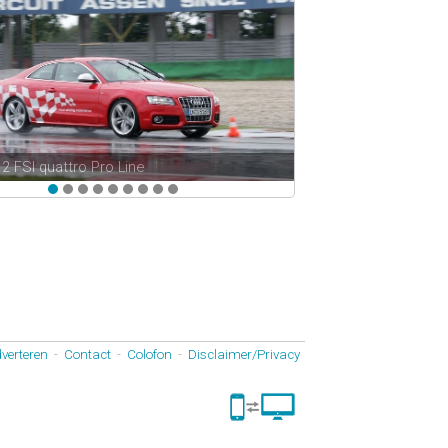
.2 FSI quattro Pro Line
verteren
-
Contact
-
Colofon
-
Disclaimer/Privacy