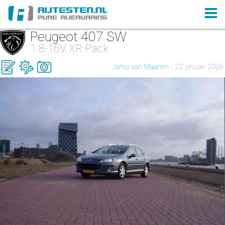
Peugeot 407 SW
1.8-16V XR Pack
Jarno van Maanen
- 22 januari 2006