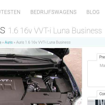
JTESTEN
BEDRIJFSWAGENS
BLOG
is
1.6 16v VVT-i Luna Business
a
Auris
Auris 1.6 16v VVT-i Luna Business
Pre
Ma
Con