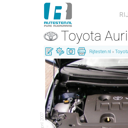
RI
Toyota Aur
Rijtesten.nl
Toyot
- 18 april 2007