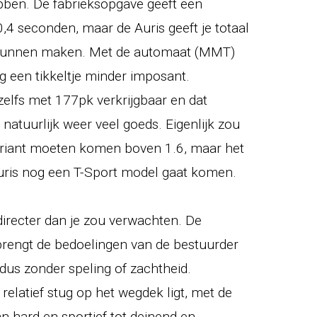
bben. De fabrieksopgave geeft een
0,4 seconden, maar de Auris geeft je totaal
te kunnen maken. Met de automaat (MMT)
og een tikkeltje minder imposant.
 zelfs met 177pk verkrijgbaar en dat
natuurlijk weer veel goeds. Eigenlijk zou
ariant moeten komen boven 1.6, maar het
Auris nog een T-Sport model gaat komen.
directer dan je zou verwachten. De
brengt de bedoelingen van de bestuurder
 dus zonder speling of zachtheid.
relatief stug op het wegdek ligt, met de
an hard en sportief tot deinend en