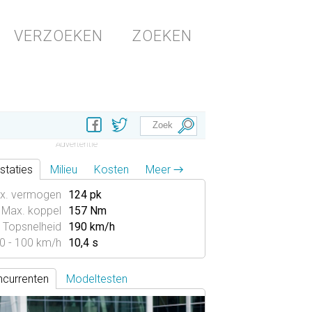
VERZOEKEN
ZOEKEN
staties
Milieu
Kosten
Meer →
x. vermogen
124 pk
Max. koppel
157 Nm
Topsnelheid
190 km/h
0 - 100 km/h
10,4 s
currenten
Modeltesten