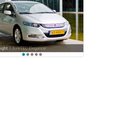
n
1.9 TDi Stylance