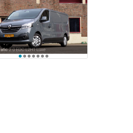
roAce Verso
2.0 D-4D 122 pk Automaat Dynamic