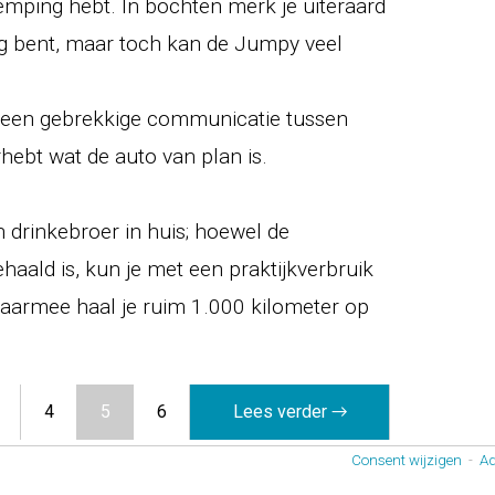
mping hebt. In bochten merk je uiteraard
g bent, maar toch kan de Jumpy veel
r een gebrekkige communicatie tussen
rhebt wat de auto van plan is.
 drinkebroer in huis; hoewel de
haald is, kun je met een praktijkverbruik
Daarmee haal je ruim 1.000 kilometer op
4
5
6
Lees verder →
Consent wijzigen
-
Ad