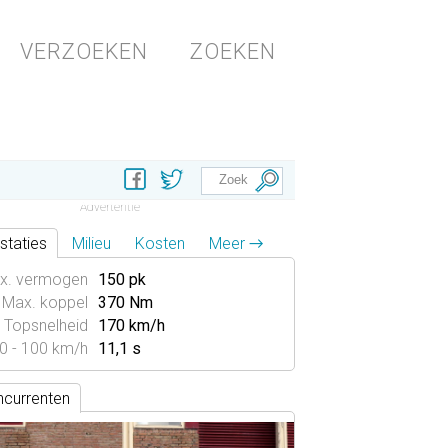
VERZOEKEN
ZOEKEN
b
staties
Milieu
Kosten
Meer →
x. vermogen
150 pk
Max. koppel
370 Nm
Topsnelheid
170 km/h
0 - 100 km/h
11,1 s
currenten