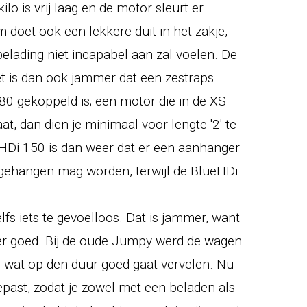
lo is vrij laag en de motor sleurt er
doet ook een lekkere duit in het zakje,
lading niet incapabel aan zal voelen. De
et is dan ook jammer dat een zestraps
0 gekoppeld is; een motor die in de XS
at, dan dien je minimaal voor lengte '2' te
HDi 150 is dan weer dat er een aanhanger
o gehangen mag worden, terwijl de BlueHDi
zelfs iets te gevoelloos. Dat is jammer, want
eer goed. Bij de oude Jumpy werd de wagen
ig, wat op den duur goed gaat vervelen. Nu
epast, zodat je zowel met een beladen als