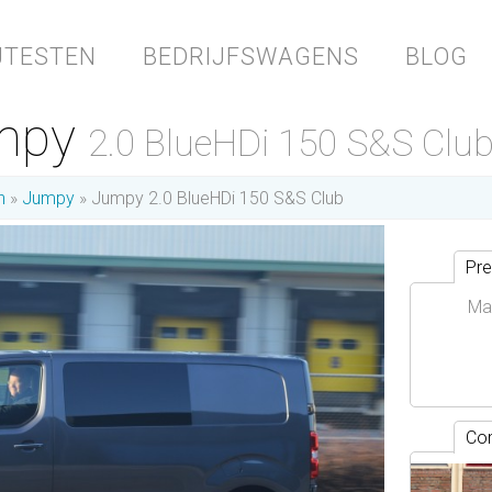
JTESTEN
BEDRIJFSWAGENS
BLOG
umpy
2.0 BlueHDi 150 S&S Clu
n
Jumpy
Jumpy 2.0 BlueHDi 150 S&S Club
Pre
Ma
Con