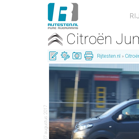
RI
Citroën J
Rijtesten.nl
Citroë
- 27 augustus 2017