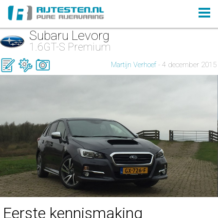
Subaru Levorg
1.6GT-S Premium
Martijn Verhoef
- 4 december 2015
Eerste kennismaking