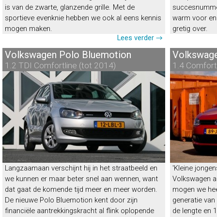
is van de zwarte, glanzende grille. Met de
succesnummer:
sportieve evenknie hebben we ook al eens kennis
warm voor en
mogen maken.
gretig over.
Lees verder →
Volkswagen Polo Bluemotion
Volkswag
1.2 TDI Comfortline (tot 2014)
1.4 Comfortl
Volkswagen Polo
Volksw
“Volwassen”
Energielabel
F
|
22%
bijtelling
Energielabel
Langzaamaan verschijnt hij in het straatbeeld en
'Kleine jongen
we kunnen er maar beter snel aan wennen, want
Volkswagen aa
dat gaat de komende tijd meer en meer worden.
mogen we heel 
De nieuwe Polo Bluemotion kent door zijn
generatie van 
financiële aantrekkingskracht al flink oplopende
de lengte en 1