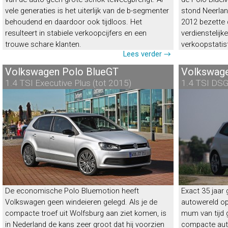
vele generaties is het uiterlijk van de b-segmenter
stond Neerland
behoudend en daardoor ook tijdloos. Het
2012 bezette d
resulteert in stabiele verkoopcijfers en een
verdienstelijk
trouwe schare klanten.
verkoopstatis
Lees verder →
Volkswagen Polo BlueGT
Volkswage
1.4 TSI Executive Plus (tot 2015)
1.4 TSI DSG
Volkswagen Polo GTI
Volksw
“Terug van weggeweest?”
Energielabel
F
|
22%
bijtelling
Energielabel
E
De economische Polo Bluemotion heeft
Exact 35 jaar
Volkswagen geen windeieren gelegd. Als je de
autowereld op
compacte troef uit Wolfsburg aan ziet komen, is
mum van tijd 
in Nederland de kans zeer groot dat hij voorzien
compacte auto