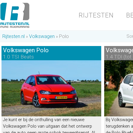
RIJTESTEN
B
Rijtesten.nl
Volkswagen
Polo
Sor
Volkswagen Polo
Volkswage
1.0 TSI Beats
1.4 TDI (tot
Volkswagen Polo BlueMotion
“Tegenaanval”
Energielabel
B
|
22%
bijtelling
Je kunt er bij de onthulling van een nieuwe
Bij Volkswage
Volkswagen Polo van uitgaan dat het ontwerp
terugdenken 
van de auto geen grote schok teweegbrengt. Al
de Polo BlueM