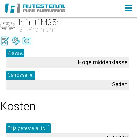
Infiniti M35h
GT Premium
Klasse:
Hoge middenklasse
Carrosserie:
Sedan
Kosten
1
Prijs geteste auto: