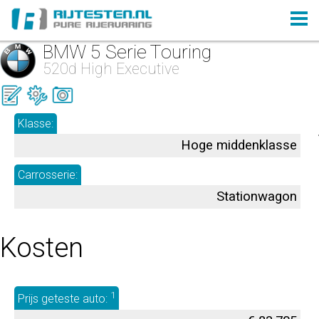
BMW 5 Serie Touring
520d High Executive
Klasse:
Hoge middenklasse
Carrosserie:
Stationwagon
Kosten
1
Prijs geteste auto: