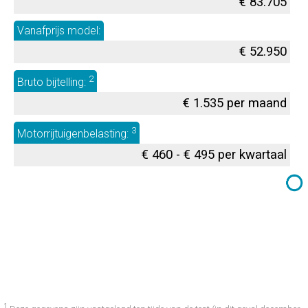
€ 83.705
Vanafprijs model:
€ 52.950
2
Bruto bijtelling:
€ 1.535 per maand
3
Motorrijtuigenbelasting:
€ 460 - € 495 per kwartaal
1