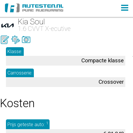
Kia Soul
1.6 CVVT X-ecutive
Klasse:
Compacte klasse
Carrosserie:
Crossover
Kosten
1
Prijs geteste auto: