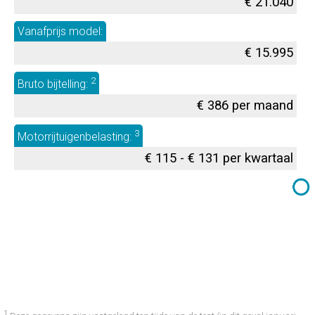
€ 21.040
Vanafprijs model:
€ 15.995
2
Bruto bijtelling:
€ 386 per maand
3
Motorrijtuigenbelasting:
€ 115 - € 131 per kwartaal
1