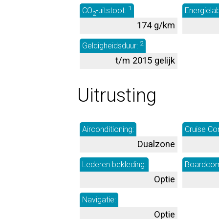
1
CO
-uitstoot:
Energiela
2
174 g/km
2
Geldigheidsduur:
t/m 2015 gelijk
Uitrusting
Airconditioning:
Cruise Con
Dualzone
Lederen bekleding:
Boardcom
Optie
Navigatie:
Optie