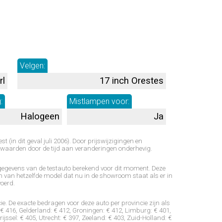
Velgen:
rl
17 inch Orestes
:
Mistlampen voor:
Halogeen
Ja
t (in dit geval juli 2006). Door prijswijzigingen en
waarden door de tijd aan veranderingen onderhevig.
e gegevens van de testauto berekend voor dit moment. Deze
 van hetzelfde model dat nu in de showroom staat als er in
voerd.
ie. De exacte bedragen voor deze auto per provincie zijn als
: € 416, Gelderland: € 412, Groningen: € 412, Limburg: € 401,
jssel: € 405, Utrecht: € 397, Zeeland: € 403, Zuid-Holland: €