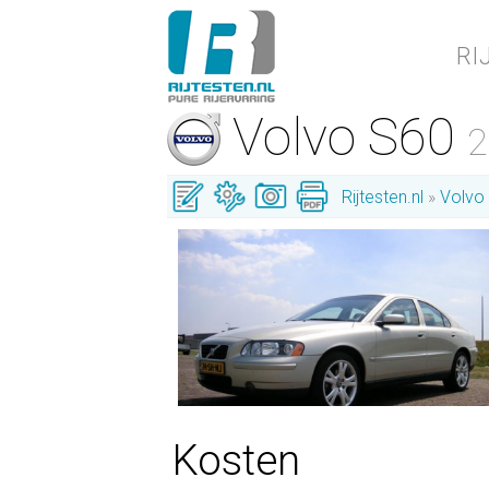
RI
Volvo S60
2
Rijtesten.nl
Volvo
Kosten