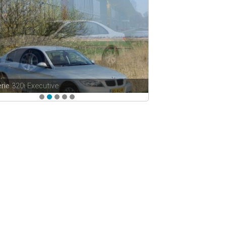
rie
320i Executive