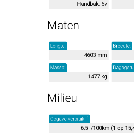
Handbak, 5v
Maten
Lengte:
Breedte:
4603 mm
Massa:
Bagageru
1477 kg
Milieu
1
Opgave verbruik:
6,5 l/100km (1 op 15,