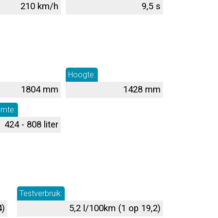
210 km/h
9,5 s
Hoogte:
1804 mm
1428 mm
imte:
424 - 808 liter
Testverbruik:
4)
5,2 l/100km (1 op 19,2)