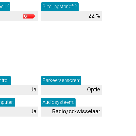
2
2
bel:
Bijtellingstarief:
22 %
trol:
Parkeersensoren:
Ja
Optie
puter:
Audiosysteem:
Ja
Radio/cd-wisselaar