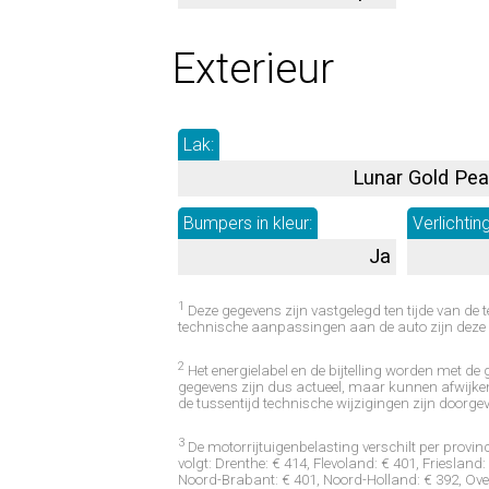
Exterieur
Lak:
Lunar Gold Pea
Bumpers in kleur:
Verlichting
Ja
1
Deze gegevens zijn vastgelegd ten tijde van de tes
technische aanpassingen aan de auto zijn deze 
2
Het energielabel en de bijtelling worden met d
gegevens zijn dus actueel, maar kunnen afwijken
de tussentijd technische wijzigingen zijn doorge
3
De motorrijtuigenbelasting verschilt per provinc
volgt: Drenthe: € 414, Flevoland: € 401, Friesland
Noord-Brabant: € 401, Noord-Holland: € 392, Overi