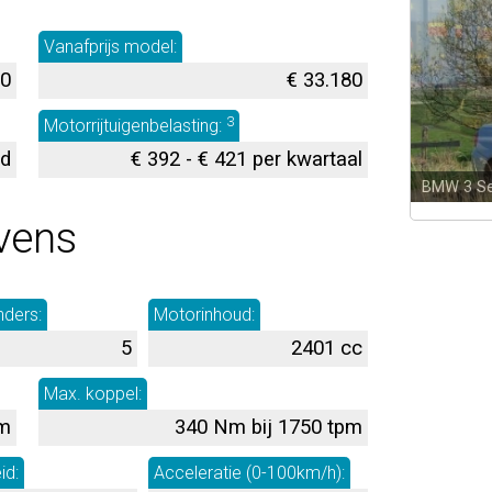
Vanafprijs model:
50
€ 33.180
3
Motorrijtuigenbelasting:
nd
€ 392 - € 421 per kwartaal
BMW 3 Se
vens
nders:
Motorinhoud:
5
2401 cc
Max. koppel:
pm
340 Nm bij 1750 tpm
id:
Acceleratie (0-100km/h):