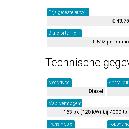
1
Prijs geteste auto:
€ 43.7
2
Bruto bijtelling:
€ 802 per maa
Technische gege
Motortype:
Aantal cili
Diesel
Max. vermogen:
163 pk (120 kW) bij 4000 t
Transmissie:
Topsnelhe