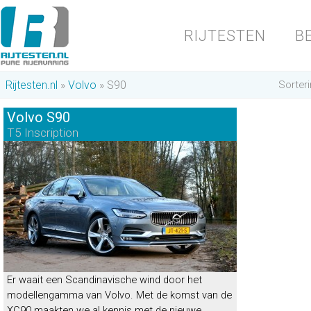
RIJTESTEN
B
Rijtesten.nl
Volvo
S90
Sorter
Volvo S90
T5 Inscription
Er waait een Scandinavische wind door het
modellengamma van Volvo. Met de komst van de
XC90 maakten we al kennis met de nieuwe