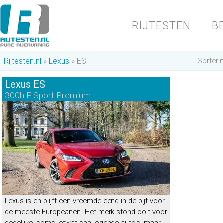
RIJTESTEN
B
Rijtesten.nl
Lexus
ES
Sorteri
Lexus ES
300h F Sport Premium
Lexus is en blijft een vreemde eend in de bijt voor
de meeste Europeanen. Het merk stond ooit voor
degelijke, soms ietwat saai ogende auto's, maar