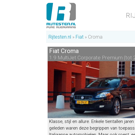
RI
Rijtesten.nl
Fiat
Croma
Fiat Croma
1.9 MultiJet Corporate Premium (tot 
Fiat Croma
rasporto”
Energielabel
G
|
22%
bijtelling
Klasse, stijl en allure. Enkele tientallen jaren
geleden waren deze begrippen van toepass
Italiaanse automobielen. Maar ook roest, e