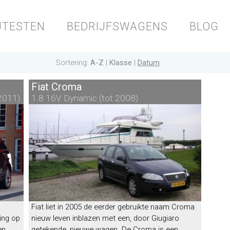
JTESTEN
BEDRIJFSWAGENS
BLOG
Sortering:
A-Z
|
Klasse
|
Datum
Fiat Croma
2011)
1.8 16V Dynamic (tot 2008)
Fiat liet in 2005 de eerder gebruikte naam Croma
ing op
nieuw leven inblazen met een, door Giugiaro
en
getekende, nieuwe wagen. De Croma is een